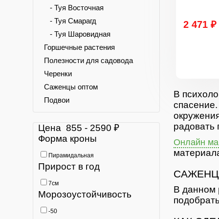
- Туя Восточная
- Туя Смарагд
2 471 ₽
- Туя Шаровидная
Горшечные растения
Полезности для садовода
Черенки
Саженцы оптом
В психоло
Подвои
спасение.
окружения
радовать 
Цена
855
-
2590
₽
Форма кроны
Онлайн маг
материала
Пирамидальная
Прирост в год
САЖЕНЦ
7см
В данном 
Морозоустойчивость
подобрать
-50