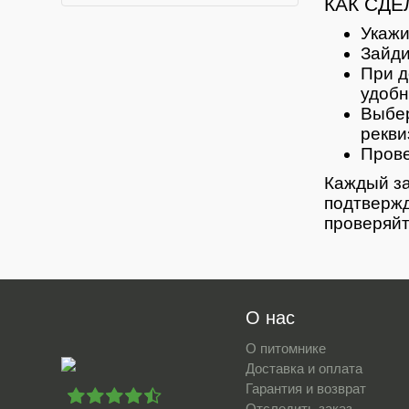
КАК СДЕ
Укажи
Зайди
При д
удобн
Выбер
рекви
Прове
Каждый за
подтвержд
проверяйт
О нас
О питомнике
Доставка и оплата
Гарантия и возврат
Отследить заказ