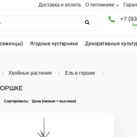
Доставка и оплата
О питомнике
Гаран
+7 (9
За
(саженцы)
Ягодные кустарники
Декоративные культ
Хвойные растения
Ель в горшке
ГОРШКЕ
I Сортировать:
Сибирская
ель
в