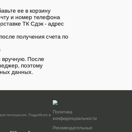
авьте ее в корзину
очту и номер телефона
оставке ТК Сдэк - адрес
после получения счета по
з
 вручную. После
неджер, поэтому
тных данных.
Политика
для посещения. Подробнее в
конфиденциальности
Рекомендательные