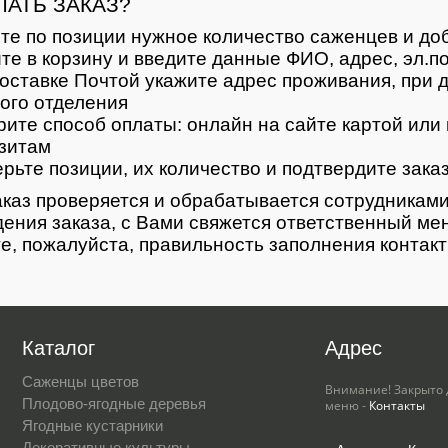
ЛАТЬ ЗАКАЗ?
те по позиции нужное количество саженцев и доб
те в корзину и введите данные ФИО, адрес, эл.п
оставке Почтой укажите адрес проживания, при д
ого отделения
ите способ оплаты: онлайн на сайте картой или 
зитам
рьте позиции, их количество и подтвердите зака
каз проверяется и обрабатывается сотрудниками
ения заказа, с Вами свяжется ответственный ме
е, пожалуйста, правильность заполнения контак
Каталог
Адрес
Саженцы цветов
Внимание! Закрыто 
Плодово-ягодные деревья
меню -
Контакты
Ягодные кустарники
Декоративные культуры