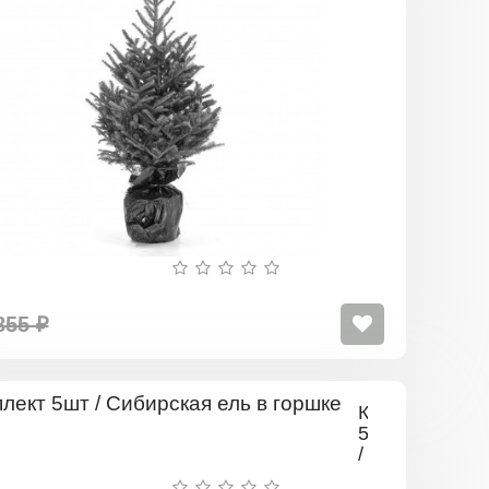
горшке
855 ₽
Комплект
5шт
/
Сибирская