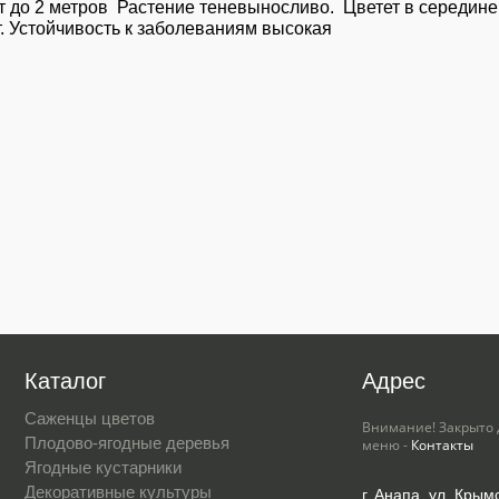
т до 2 метров Растение теневыносливо. Цветет в середине
. Устойчивость к заболеваниям высокая
Каталог
Адрес
Саженцы цветов
Внимание! Закрыто 
Плодово-ягодные деревья
меню -
Контакты
Ягодные кустарники
Декоративные культуры
г. Анапа, ул. Крым