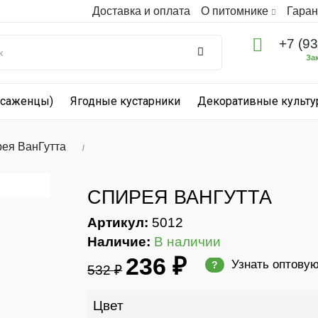
Доставка и оплата
О питомнике
Гаран
+7 (9
За
(саженцы)
Ягодные кустарники
Декоративные культ
ея ВанГутта
СПИРЕЯ ВАНГУТТА
Артикул:
5012
Наличие:
В наличии
236 ₽
Узнать оптову
?
532 ₽
Цвет