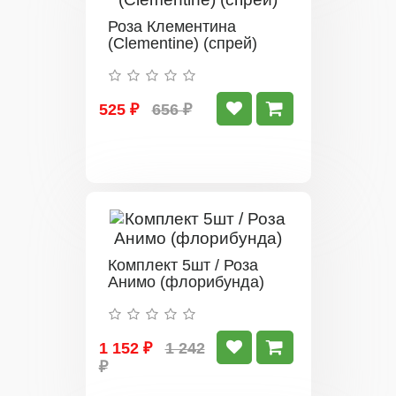
Роза Клементина
(Clementine) (спрей)
525 ₽
656 ₽
Комплект 5шт / Роза
Анимо (флорибунда)
1 152 ₽
1 242
₽