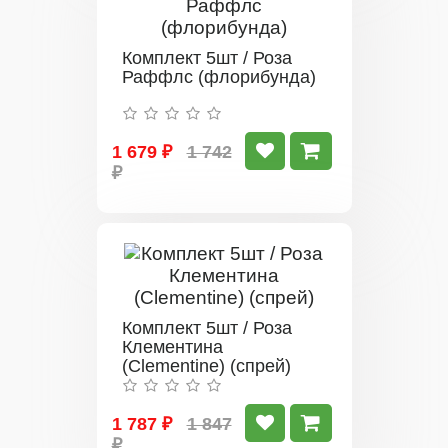
Комплект 5шт / Роза
Раффлс (флорибунда)
1 679 ₽
1 742
₽
Комплект 5шт / Роза
Клементина
(Clementine) (спрей)
1 787 ₽
1 847
₽