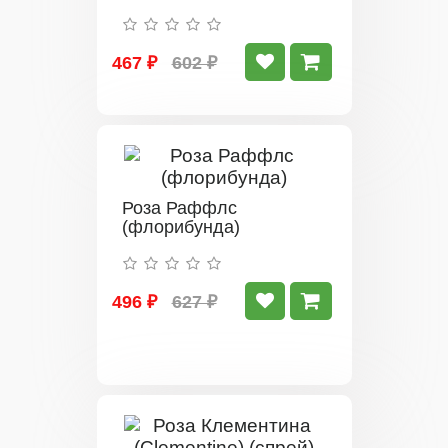
467 ₽
602 ₽
Роза Раффлс
(флорибунда)
496 ₽
627 ₽