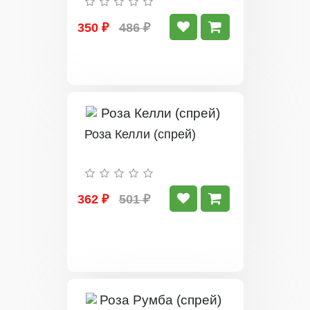
350 ₽
486 ₽
Роза Келли (спрей)
362 ₽
501 ₽